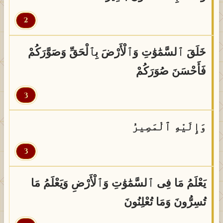
2
خَلَقَ ٱلسَّمَٰوَٰتِ وَٱلْأَرْضَ بِٱلْحَقِّ وَصَوَّرَكُمْ
فَأَحْسَنَ صُوَرَكُمْ
3
وَإِلَيْهِ ٱلْمَصِيرُ
3
يَعْلَمُ مَا فِى ٱلسَّمَٰوَٰتِ وَٱلْأَرْضِ وَيَعْلَمُ مَا
تُسِرُّونَ وَمَا تُعْلِنُونَ