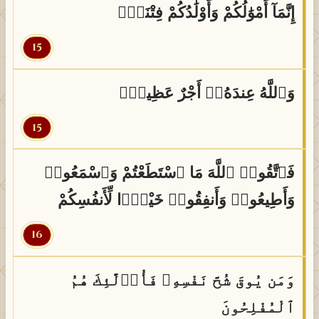
إِنَّمَآ أَمْوَٰلُكُمْ وَأَوْلَٰدُكُمْ فِتْنَةٌۭ
15
وَٱللَّهُ عِندَهُۥٓ أَجْرٌ عَظِيمٌۭ
15
فَٱتَّقُوا۟ ٱللَّهَ مَا ٱسْتَطَعْتُمْ وَٱسْمَعُوا۟
وَأَطِيعُوا۟ وَأَنفِقُوا۟ خَيْرًۭا لِّأَنفُسِكُمْ
16
وَمَن يُوقَ شُحَّ نَفْسِهِۦ فَأُو۟لَٰٓئِكَ هُمُ
ٱلْمُفْلِحُونَ