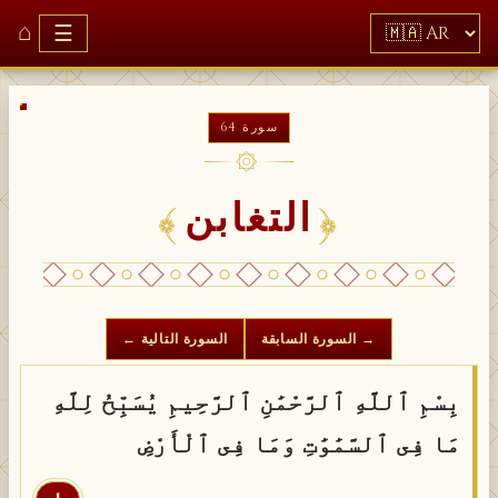
⌂
☰
سورة 64
۞
التغابن
→ السورة السابقة
السورة التالية ←
بِسْمِ ٱللَّهِ ٱلرَّحْمَٰنِ ٱلرَّحِيمِ يُسَبِّحُ لِلَّهِ
مَا فِى ٱلسَّمَٰوَٰتِ وَمَا فِى ٱلْأَرْضِ