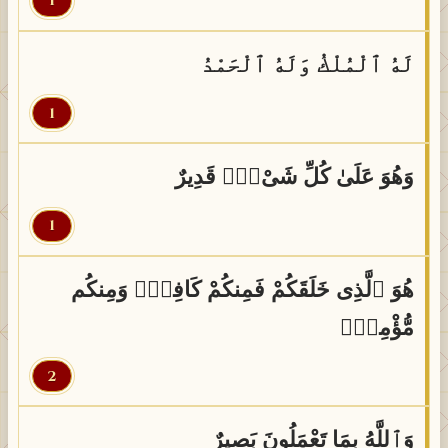
1
لَهُ ٱلْمُلْكُ وَلَهُ ٱلْحَمْدُ
1
وَهُوَ عَلَىٰ كُلِّ شَىْءٍۢ قَدِيرٌ
1
هُوَ ٱلَّذِى خَلَقَكُمْ فَمِنكُمْ كَافِرٌۭ وَمِنكُم
مُّؤْمِنٌۭ
2
وَٱللَّهُ بِمَا تَعْمَلُونَ بَصِيرٌ