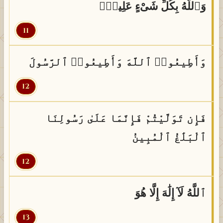
وَٱللَّهُ بِكُلِّ شَىْءٍ عَلِيمٌۭ
11
وَأَطِيعُوا۟ ٱللَّهَ وَأَطِيعُوا۟ ٱلرَّسُولَ
12
فَإِن تَوَلَّيْتُمْ فَإِنَّمَا عَلَىٰ رَسُولِنَا
ٱلْبَلَٰغُ ٱلْمُبِينُ
12
ٱللَّهُ لَآ إِلَٰهَ إِلَّا هُوَ
13