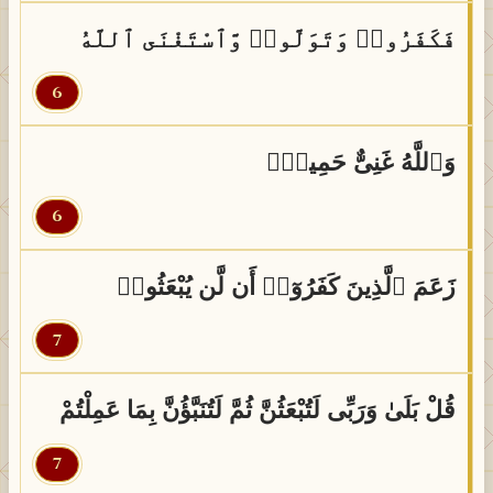
فَكَفَرُوا۟ وَتَوَلَّوا۟ وَّٱسْتَغْنَى ٱللَّهُ
6
وَٱللَّهُ غَنِىٌّ حَمِيدٌۭ
6
زَعَمَ ٱلَّذِينَ كَفَرُوٓا۟ أَن لَّن يُبْعَثُوا۟
7
قُلْ بَلَىٰ وَرَبِّى لَتُبْعَثُنَّ ثُمَّ لَتُنَبَّؤُنَّ بِمَا عَمِلْتُمْ
7