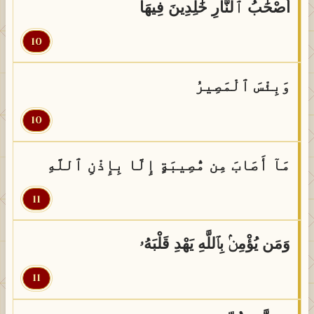
أَصْحَٰبُ ٱلنَّارِ خَٰلِدِينَ فِيهَا
10
وَبِئْسَ ٱلْمَصِيرُ
10
مَآ أَصَابَ مِن مُّصِيبَةٍ إِلَّا بِإِذْنِ ٱللَّهِ
11
وَمَن يُؤْمِنۢ بِٱللَّهِ يَهْدِ قَلْبَهُۥ
11