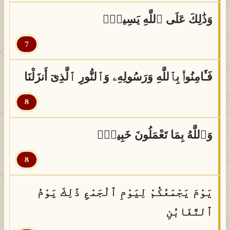
وَذَٰلِكَ عَلَى ٱللَّهِ يَسِيرٌۭ
7
فَـَٔامِنُوا۟ بِٱللَّهِ وَرَسُولِهِۦ وَٱلنُّورِ ٱلَّذِىٓ أَنزَلْنَا
8
وَٱللَّهُ بِمَا تَعْمَلُونَ خَبِيرٌۭ
8
يَوْمَ يَجْمَعُكُمْ لِيَوْمِ ٱلْجَمْعِ ذَٰلِكَ يَوْمُ
ٱلتَّغَابُنِ