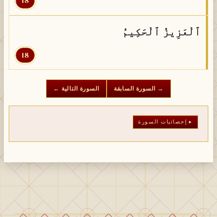
18
ٱلْعَزِيزُ ٱلْحَكِيمُ
18
→ السورة السابقة
السورة التالية ←
إحصائيات السورة