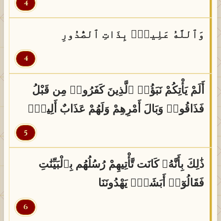
4
وَٱللَّهُ عَلِيمٌۢ بِذَاتِ ٱلصُّدُورِ
4
أَلَمْ يَأْتِكُمْ نَبَؤُا۟ ٱلَّذِينَ كَفَرُوا۟ مِن قَبْلُ
فَذَاقُوا۟ وَبَالَ أَمْرِهِمْ وَلَهُمْ عَذَابٌ أَلِيمٌۭ
5
ذَٰلِكَ بِأَنَّهُۥ كَانَت تَّأْتِيهِمْ رُسُلُهُم بِٱلْبَيِّنَٰتِ
فَقَالُوٓا۟ أَبَشَرٌۭ يَهْدُونَنَا
6