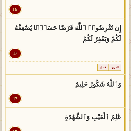
16
إِن تُقْرِضُوا۟ ٱللَّهَ قَرْضًا حَسَنًۭا يُضَٰعِفْهُ
لَكُمْ وَيَغْفِرْ لَكُمْ
17
البزي
قنبل
وَٱللَّهُ شَكُورٌ حَلِيمٌ
17
عَٰلِمُ ٱلْغَيْبِ وَٱلشَّهَٰدَةِ