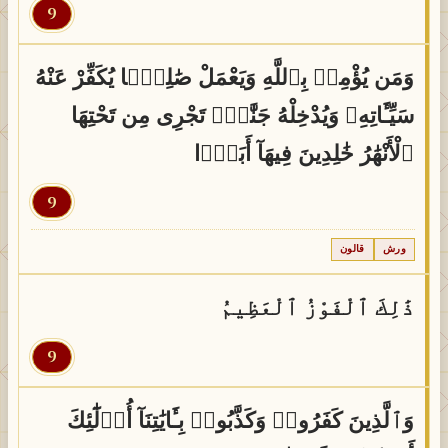
9
وَمَن يُؤْمِنۢ بِٱللَّهِ وَيَعْمَلْ صَٰلِحًۭا يُكَفِّرْ عَنْهُ
سَيِّـَٔاتِهِۦ وَيُدْخِلْهُ جَنَّٰتٍۢ تَجْرِى مِن تَحْتِهَا
ٱلْأَنْهَٰرُ خَٰلِدِينَ فِيهَآ أَبَدًۭا
القرآن
9
ورش
قالون
ذَٰلِكَ ٱلْفَوْزُ ٱلْعَظِيمُ
9
وَٱلَّذِينَ كَفَرُوا۟ وَكَذَّبُوا۟ بِـَٔايَٰتِنَآ أُو۟لَٰٓئِكَ