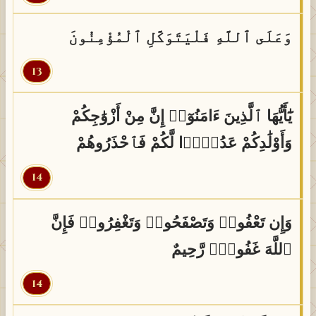
وَعَلَى ٱللَّهِ فَلْيَتَوَكَّلِ ٱلْمُؤْمِنُونَ
13
يَٰٓأَيُّهَا ٱلَّذِينَ ءَامَنُوٓا۟ إِنَّ مِنْ أَزْوَٰجِكُمْ
وَأَوْلَٰدِكُمْ عَدُوًّۭا لَّكُمْ فَٱحْذَرُوهُمْ
14
وَإِن تَعْفُوا۟ وَتَصْفَحُوا۟ وَتَغْفِرُوا۟ فَإِنَّ
ٱللَّهَ غَفُورٌۭ رَّحِيمٌ
14